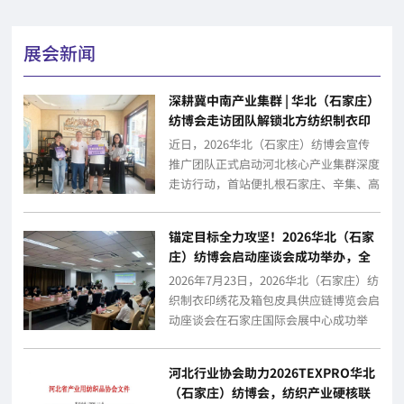
展会新闻
深耕冀中南产业集群 | 华北（石家庄）
纺博会走访团队解锁北方纺织制衣印
绣花及箱包皮革供应链核心动能
近日，2026华北（石家庄）纺博会宣传
推广团队正式启动河北核心产业集群深度
走访行动，首站便扎根石家庄、辛集、高
阳、白沟、容城等冀中南产业高地，深入
多家...
锚定目标全力攻坚！2026华北（石家
庄）纺博会启动座谈会成功举办，全
面开启冲刺！
2026年7月23日，2026华北（石家庄）纺
织制衣印绣花及箱包皮具供应链博览会启
动座谈会在石家庄国际会展中心成功举
办。河北省工业和信息化厅相关同志、...
河北行业协会助力2026TEXPRO华北
（石家庄）纺博会，纺织产业硬核联