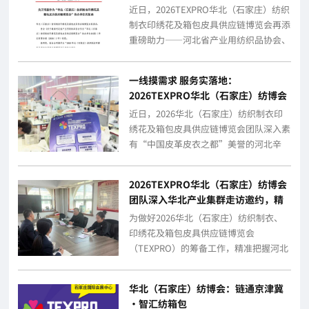
动再升级
近日，2026TEXPRO华北（石家庄）纺织
制衣印绣花及箱包皮具供应链博览会再添
重磅助力——‌河北省产业用纺织品协会、
河北省毛皮产业协会‌先后正式复函...
一线摸需求 服务实落地：
2026TEXPRO华北（石家庄）纺博会
团队走进千年皮都——辛集
近日，2026华北（石家庄）纺织制衣印
绣花及箱包皮具供应链博览会团队深入素
有“中国皮革皮衣之都”美誉的河北辛
集，走进当地皮革产业集群开展一线走访
调研，...
2026TEXPRO华北（石家庄）纺博会
团队深入华北产业集群走访邀约，精
准对接企业需求
为做好2026华北（石家庄）纺织制衣、
印绣花及箱包皮具供应链博览会
（TEXPRO）的筹备工作，精准把握河北
省纺织产业发展现状与企业实际需求，近
期TEX...
华北（石家庄）纺博会：链通京津冀
·智汇纺箱包