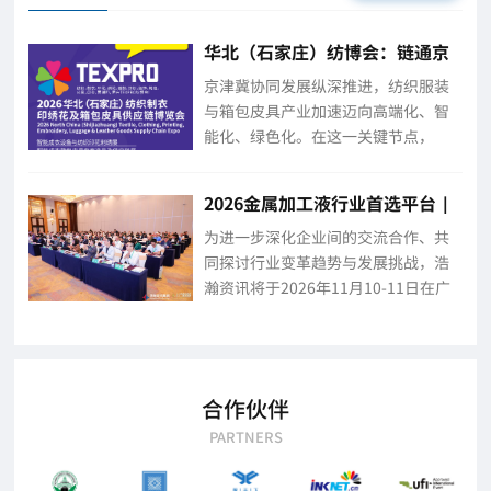
华北（石家庄）纺博会：链通京
津冀·智汇纺箱包
京津冀协同发展纵深推进，纺织服装
与箱包皮具产业加速迈向高端化、智
能化、绿色化。在这一关键节点，
2026华北（石家庄）纺织制衣印绣花
及箱包皮具供应链博览会应势而生。
2026金属加工液行业首选平台｜
2026年10月20日—22日，2026ITCPE
中国国际金属加工液技术研讨会
华北（石家庄）纺博会将在石家...
为进一步深化企业间的交流合作、共
及工业设备润滑大会
同探讨行业变革趋势与发展挑战，浩
瀚资讯将于2026年11月10-11日在广
东东莞隆重举办“第十二届中国国际
金属加工液技术研讨会暨工业设备润
滑大会”。本次大会将汇聚金属加工
液领域的众多精英力量，立足东莞、
合作伙伴
深耕华...
PARTNERS