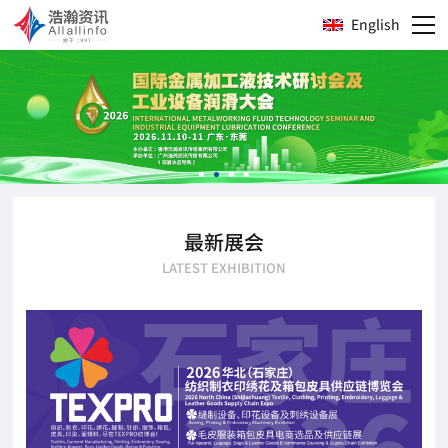
English
最新展会
LATEST EXHIBITION