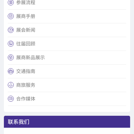
参展流程

展商手册

展会新闻

往届回顾

展商新品展示

交通指南

商旅服务

合作媒体

联系我们