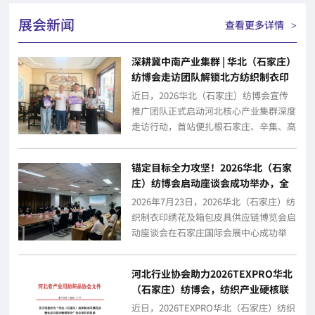
展会新闻
查看更多详情
>
深耕冀中南产业集群 | 华北（石家庄）
纺博会走访团队解锁北方纺织制衣印
绣花及箱包皮革供应链核心动能
近日，2026华北（石家庄）纺博会宣传
推广团队正式启动河北核心产业集群深度
走访行动，首站便扎根石家庄、辛集、高
阳、白沟、容城等冀中南产业高地，深入
多家...
锚定目标全力攻坚！2026华北（石家
庄）纺博会启动座谈会成功举办，全
面开启冲刺！
2026年7月23日，2026华北（石家庄）纺
织制衣印绣花及箱包皮具供应链博览会启
动座谈会在石家庄国际会展中心成功举
办。河北省工业和信息化厅相关同志、...
河北行业协会助力2026TEXPRO华北
（石家庄）纺博会，纺织产业硬核联
动再升级
近日，2026TEXPRO华北（石家庄）纺织