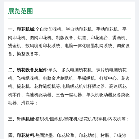
展览范围
一、印花机械
全自动印花机、半自动印花机、手动印花机、平
:
网印花机、图网印花机、制版设备、烘道、印花跑台、烫画机、
烫金机、数码喷射印花系统、电脑一体化喷墨制网系统、调浆设
备、染整设备等。
二、绣花设备及配件
单头、多头电脑绣花机、珠片绣电脑绣花
:
机、飞梭绣花机、电脑金片刺绣机、手摇绣机、打版中心、花边
机、提花机、花样缝纫机等
电脑绣花机针杆驱动器、高速绣花
;
机零件、高速机驱动器、三合一驱动器、单头机驱动器及各类驱
动器、滑块等；
三、针织机械
横织机
圆织机
绣花机
提花机
织袜机
内衣机等；
:
/
/
/
/
/
四、印花材料
热固油墨、印花胶浆、印花助剂、树脂、印花涂
: