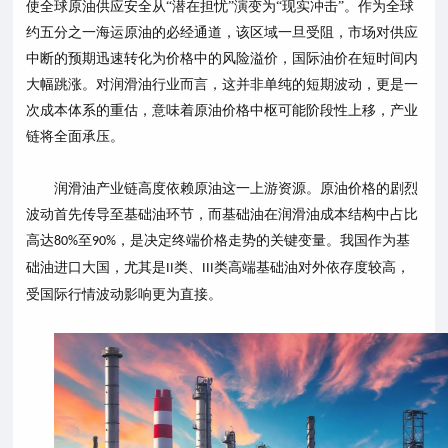
使全球原油供应安全从
“潜在担忧”演变为“现实冲击”。作为全球
约五分之一海运原油的必经通道，该区域一旦受阻，市场对供应
中断的预期迅速转化为价格中的风险溢价，国际油价在短时间内
大幅跳涨。对润滑油行业而言，这并非单纯的短期波动，更是一
次成本体系的重估，意味着原油价格中枢可能阶段性上移，产业
链将全面承压。
润滑油产业链高度依赖原油这一上游资源。原油价格的剧烈
波动首先传导至基础油环节，而基础油在润滑油成本结构中占比
高达
至
，是决定终端价格走势的关键变量。我国作为基
80%
90%
础油进口大国，尤其是
类、
类高端基础油对外依存度较高，
II
III
受国际行情波动影响更为直接。