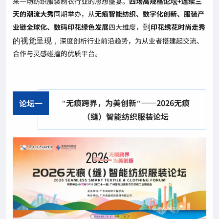
来一场纺织服装制衣行业的思想盛宴。
四场高规格论
+连续三
坛
天的潮流大秀
同期举办，从
无痕智能纺织、数字化创新、服装产
业链全球化、数码印花绿色发展
四大维度，
到
印花绣花时尚走秀
的视觉呈现，
深度剖析行业前沿趋势，为从业者搭建起交流、
合作与灵感碰撞的优质平台。
"无痕跨界，为美创新"——2026无痕
论坛一
（缝）智能纺织服装论坛