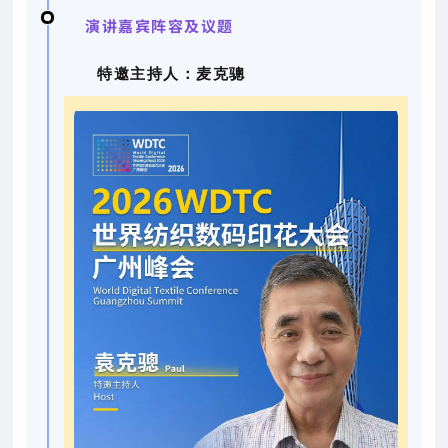
演讲嘉宾阵容及议题
特邀主持人：麦克骢