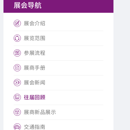
展会导航
展会介绍

展览范围

参展流程

展商手册

展会新闻

往届回顾

展商新品展示

交通指南
